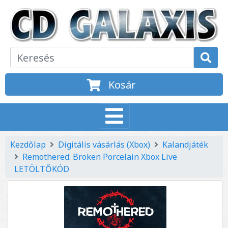
Kosár
Kezdőlap
Digitális vásárlás (Xbox)
Kalandjáték
Remothered: Broken Porcelain Xbox Live
LETÖLTŐKÓD