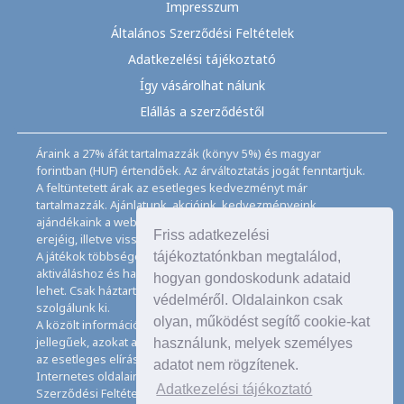
Impresszum
Általános Szerződési Feltételek
Adatkezelési tájékoztató
Így vásárolhat nálunk
Elállás a szerződéstől
Áraink a 27% áfát tartalmazzák (könyv 5%) és magyar
forintban (HUF) értendőek. Az árváltoztatás jogát fenntartjuk.
A feltüntetett árak az esetleges kedvezményt már
tartalmazzák. Ajánlatunk, akcióink, kedvezményeink,
ajándékaink a webáruházban feltüntetett ideig, a készletek
Friss adatkezelési
erejéig, illetve visszavonásig érvényesek.
A játékok többségéhez angol nyelvismeret illetve az
tájékoztatónkban megtalálod,
aktiváláshoz és használathoz internet kapcsolat szükséges
hogyan gondoskodunk adataid
lehet. Csak háztartásban használatos mennyiségeket
védelméről. Oldalainkon csak
szolgálunk ki.
olyan, működést segítő cookie-kat
A közölt információk, adatok, besorolások tájékoztató
jellegűek, azokat a legnagyobb gondossággal kezeljük, de
használunk, melyek személyes
az esetleges elírásokért felelősséget nem tudunk vállalni.
adatot nem rögzítenek.
Internetes oldalaink használatával elfogadja az Általános
Adatkezelési tájékoztató
Szerződési Feltételeinket és Adatkezelési Tájékoztatónkat,