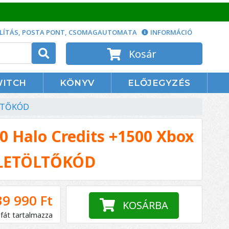
LÍTÁS, POSTA PONT, CSOMAGAUTOMATA
INFORMÁCIÓ
Kosár
WITCH
KÖNYV
ELŐJEGYZÉS
TÖLTŐKÓD
00 Halo Credits +1500 Xbox
 LETÖLTŐKÓD
39 990 Ft
KOSÁRBA
áfát tartalmazza