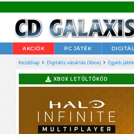
AKCIÓK
PC JÁTÉK
DIGITÁL
Kezdőlap
Digitális vásárlás (Xbox)
Egyéb játék
XBOX LETÖLTŐKÓD