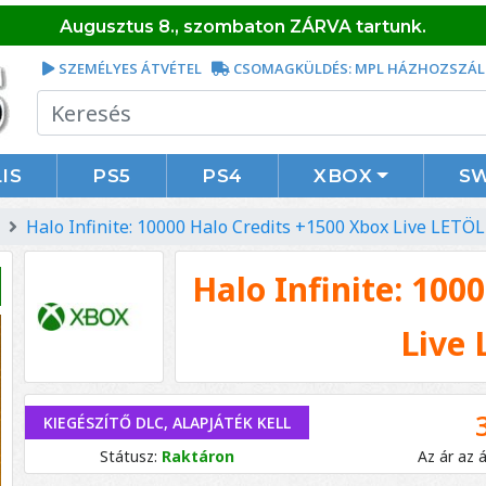
Augusztus 8., szombaton ZÁRVA tartunk.
SZEMÉLYES ÁTVÉTEL
CSOMAGKÜLDÉS: MPL HÁZHOZSZÁL
IS
PS5
PS4
XBOX
S
Halo Infinite: 10000 Halo Credits +1500 Xbox Live LE
Halo Infinite: 100
Live
KIEGÉSZÍTŐ DLC, ALAPJÁTÉK KELL
Státusz:
Raktáron
Az ár az 