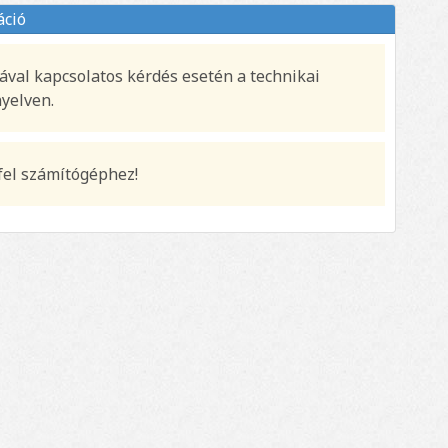
áció
ával kapcsolatos kérdés esetén a technikai
nyelven.
fel számítógéphez!