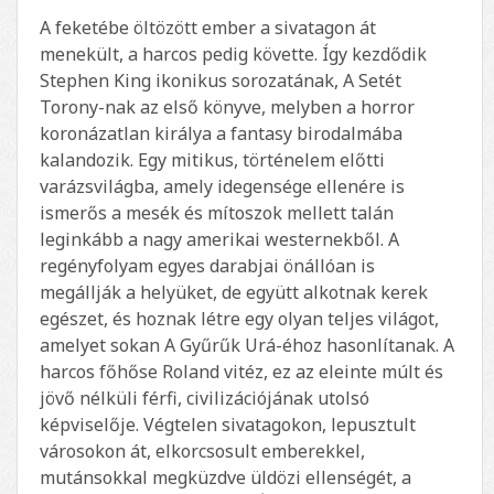
A feketébe öltözött ember a sivatagon át
menekült, a harcos pedig követte. Így kezdődik
Stephen King ikonikus sorozatának, A Setét
Torony-nak az első könyve, melyben a horror
koronázatlan királya a fantasy birodalmába
kalandozik. Egy mitikus, történelem előtti
varázsvilágba, amely idegensége ellenére is
ismerős a mesék és mítoszok mellett talán
leginkább a nagy amerikai westernekből. A
regényfolyam egyes darabjai önállóan is
megállják a helyüket, de együtt alkotnak kerek
egészet, és hoznak létre egy olyan teljes világot,
amelyet sokan A Gyűrűk Urá-éhoz hasonlítanak. A
harcos főhőse Roland vitéz, ez az eleinte múlt és
jövő nélküli férfi, civilizációjának utolsó
képviselője. Végtelen sivatagokon, lepusztult
városokon át, elkorcsosult emberekkel,
mutánsokkal megküzdve üldözi ellenségét, a