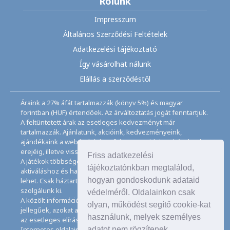
Rólunk
Impresszum
Általános Szerződési Feltételek
Adatkezelési tájékoztató
Így vásárolhat nálunk
Elállás a szerződéstől
Áraink a 27% áfát tartalmazzák (könyv 5%) és magyar
forintban (HUF) értendőek. Az árváltoztatás jogát fenntartjuk.
A feltüntetett árak az esetleges kedvezményt már
tartalmazzák. Ajánlatunk, akcióink, kedvezményeink,
ajándékaink a webáruházban feltüntetett ideig, a készletek
erejéig, illetve visszavonásig érvényesek.
Friss adatkezelési
A játékok többségéhez angol nyelvismeret illetve az
tájékoztatónkban megtalálod,
aktiváláshoz és használathoz internet kapcsolat szükséges
hogyan gondoskodunk adataid
lehet. Csak háztartásban használatos mennyiségeket
szolgálunk ki.
védelméről. Oldalainkon csak
A közölt információk, adatok, besorolások tájékoztató
olyan, működést segítő cookie-kat
jellegűek, azokat a legnagyobb gondossággal kezeljük, de
használunk, melyek személyes
az esetleges elírásokért felelősséget nem tudunk vállalni.
adatot nem rögzítenek.
Internetes oldalaink használatával elfogadja az Általános