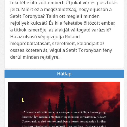
feketébe öltözött embert. Útjukat vér és pusztulás
jelzi. Miért ez a megszállottság, hogy eljusson a
Setét Toronyba? Talán ott megleli minden
rejtélyek kulcsát? És ki a feketébe öltözött ember,
a titkok ismerője, az alakját váltogató varázsló?
Ha az olvasó végigizgulja Roland
megpróbáltatásait, szerelmeit, kalandjait az
összes köteten át, végül a Setét Toronyban fény
derül minden rejtélyre…
Hátlap