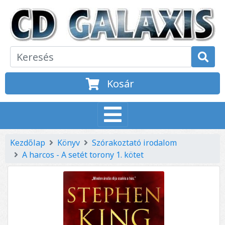
Kosár
Kezdőlap
Könyv
Szórakoztató irodalom
A harcos - A setét torony 1. kötet