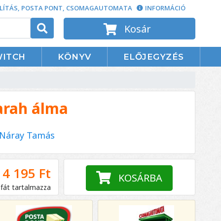
LÍTÁS, POSTA PONT, CSOMAGAUTOMATA
INFORMÁCIÓ
Kosár
WITCH
KÖNYV
ELŐJEGYZÉS
arah álma
Náray Tamás
4 195 Ft
KOSÁRBA
áfát tartalmazza