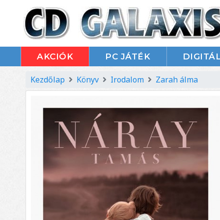
AKCIÓK
PC JÁTÉK
DIGITÁL
Kezdőlap
Könyv
Irodalom
Zarah álma