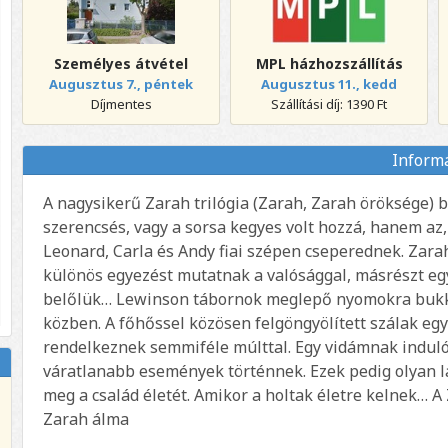
Személyes átvétel
MPL házhozszállítás
Augusztus 7., péntek
Augusztus 11., kedd
Díjmentes
Szállítási díj: 1390 Ft
Inform
A nagysikerű Zarah trilógia (Zarah, Zarah öröksége) b
szerencsés, vagy a sorsa kegyes volt hozzá, hanem az, 
Leonard, Carla és Andy fiai szépen cseperednek. Zara
különös egyezést mutatnak a valósággal, másrészt eg
belőlük… Lewinson tábornok meglepő nyomokra bukka
közben. A főhőssel közösen felgöngyölített szálak eg
rendelkeznek semmiféle múlttal. Egy vidámnak induló
váratlanabb események történnek. Ezek pedig olyan lav
meg a család életét. Amikor a holtak életre kelnek… A
Zarah álma