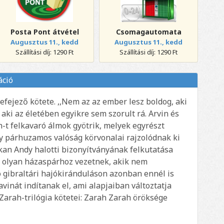
Posta Pont átvétel
Csomagautomata
Augusztus 11., kedd
Augusztus 11., kedd
Szállítási díj: 1290 Ft
Szállítási díj: 1290 Ft
áció
efejező kötete. ,,Nem az az ember lesz boldog, aki
aki az életében egyikre sem szorult rá. Arvin és
h-t felkavaró álmok gyötrik, melyek egyrészt
y párhuzamos valóság körvonalai rajzolódnak ki
n Andy halotti bizonyítványának felkutatása
y olyan házaspárhoz vezetnek, akik nem
 gibraltári hajókiránduláson azonban ennél is
inát indítanak el, ami alapjaiban változtatja
 Zarah-trilógia kötetei: Zarah Zarah öröksége