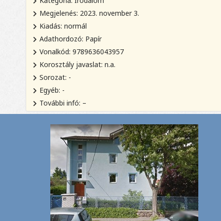
Kategória: Irodalom
Megjelenés: 2023. november 3.
Kiadás: normál
Adathordozó: Papír
Vonalkód: 9789636043957
Korosztály javaslat: n.a.
Sorozat: -
Egyéb: -
További infó: –