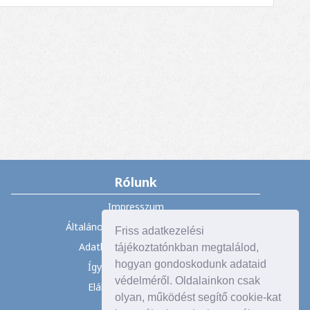
Rólunk
Impresszum
Általános Szerződési Feltételek
Friss adatkezelési
Adatkezelési tájékoztató
tájékoztatónkban megtalálod,
hogyan gondoskodunk adataid
Így vásárolhat nálunk
védelméről. Oldalainkon csak
Elállás a szerződéstől
olyan, működést segítő cookie-kat