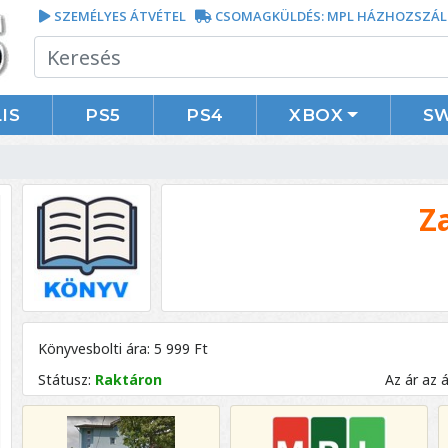
SZEMÉLYES ÁTVÉTEL
CSOMAGKÜLDÉS: MPL HÁZHOZSZÁL
IS
PS5
PS4
XBOX
S
Z
Könyvesbolti ára: 5 999 Ft
Státusz:
Raktáron
Az ár az 