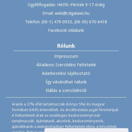
Ügyfélfogadás: Hétfő–Péntek 9-17 óráig
Email: web@cdgalaxis.hu
Telefon: (06-1) 479-0933, (06-30) 670-6418
Facebook oldalunk
Rólunk
Impresszum
Általános Szerződési Feltételek
Adatkezelési tájékoztató
Így vásárolhat nálunk
Elállás a szerződéstől
Áraink a 27% áfát tartalmazzák (könyv 5%) és magyar
forintban (HUF) értendőek. Az árváltoztatás jogát fenntartjuk.
A feltüntetett árak az esetleges kedvezményt már
tartalmazzák. Ajánlatunk, akcióink, kedvezményeink,
ajándékaink a webáruházban feltüntetett ideig, a készletek
erejéig, illetve visszavonásig érvényesek.