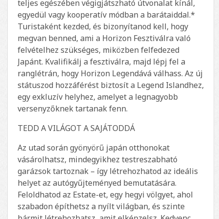
teljes egészében végigjátszható útvonalat kínál,
egyedül vagy kooperatív módban a barátaiddal.*
Turistaként kezded, és bizonyítanod kell, hogy
megvan benned, ami a Horizon Fesztiválra való
felvételhez szükséges, miközben felfedezed
Japánt. Kvalifikálj a fesztiválra, majd lépj fel a
ranglétrán, hogy Horizon Legendává válhass. Az új
státuszod hozzáférést biztosít a Legend Islandhez,
egy exkluzív helyhez, amelyet a legnagyobb
versenyzőknek tartanak fenn.
TEDD A VILÁGOT A SAJÁTODDÁ
Az utad során gyönyörű japán otthonokat
vásárolhatsz, mindegyikhez testreszabható
garázsok tartoznak – így létrehozhatod az ideális
helyet az autógyűjteményed bemutatására.
Feloldhatod az Estate-et, egy hegyi völgyet, ahol
szabadon építhetsz a nyílt világban, és szinte
bármit létrehozhatsz, amit elképzelsz. Kedvenc