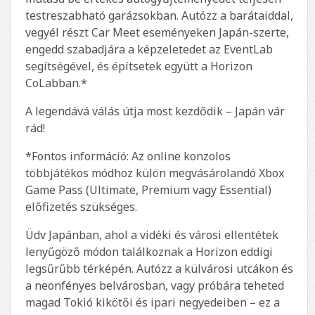
testreszabható garázsokban. Autózz a barátaiddal,
vegyél részt Car Meet eseményeken Japán-szerte,
engedd szabadjára a képzeletedet az EventLab
segítségével, és építsetek együtt a Horizon
CoLabban.*
A legendává válás útja most kezdődik – Japán vár
rád!
*Fontos információ: Az online konzolos
többjátékos módhoz külön megvásárolandó Xbox
Game Pass (Ultimate, Premium vagy Essential)
előfizetés szükséges.
Üdv Japánban, ahol a vidéki és városi ellentétek
lenyűgöző módon találkoznak a Horizon eddigi
legsűrűbb térképén. Autózz a külvárosi utcákon és
a neonfényes belvárosban, vagy próbára teheted
magad Tokió kikötői és ipari negyedeiben – ez a