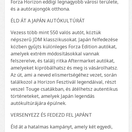
Forza Horizon eddigi legnagyobb városi területe,
és a autórajongók otthona.
ÉLD ÁT A JAPÁN AUTÓKULTÚRÁT
Vezess több mint 550 valós autót, köztük
népszerű JDM klasszikusokat. Japán felfedezése
közben gyűjts különleges Forza Edition autókat,
amelyek extrém módosításokkal vannak
felszerelve, és találj ritka Aftermarket autókat,
amelyeket kipróbálhatsz és meg is vásárolhatsz.
Az út, ami a neved elismertségéhez vezet, során
találkozol a Horizon Fesztivál legendáival, részt
veszel Touge csatákban, és átélhetsz autentikus
történeteket, amelyek Japán legendás
autókultúrájára épülnek.
VERSENYEZZ ÉS FEDEZD FEL JAPÁNT
Éld át a hatalmas kampányt, amely két egyedi,