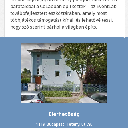
barátaiddal a CoLabban építkeztek – az EventLab
továbbfejlesztett eszköztárában, amely most
többjátékos támogatást kínál, és lehetővé teszi,
hogy szó szerint bárhol a világban építs.
Elérhetőség
1119 Budapest, Tétényi út 79.