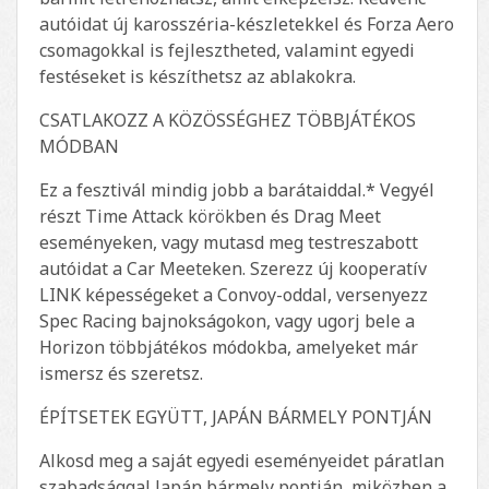
autóidat új karosszéria-készletekkel és Forza Aero
csomagokkal is fejlesztheted, valamint egyedi
festéseket is készíthetsz az ablakokra.
CSATLAKOZZ A KÖZÖSSÉGHEZ TÖBBJÁTÉKOS
MÓDBAN
Ez a fesztivál mindig jobb a barátaiddal.* Vegyél
részt Time Attack körökben és Drag Meet
eseményeken, vagy mutasd meg testreszabott
autóidat a Car Meeteken. Szerezz új kooperatív
LINK képességeket a Convoy-oddal, versenyezz
Spec Racing bajnokságokon, vagy ugorj bele a
Horizon többjátékos módokba, amelyeket már
ismersz és szeretsz.
ÉPÍTSETEK EGYÜTT, JAPÁN BÁRMELY PONTJÁN
Alkosd meg a saját egyedi eseményeidet páratlan
szabadsággal Japán bármely pontján, miközben a