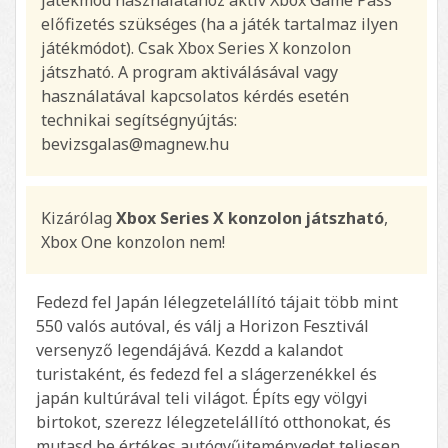
előfizetés szükséges (ha a játék tartalmaz ilyen
játékmódot). Csak Xbox Series X konzolon
játszható. A program aktiválásával vagy
használatával kapcsolatos kérdés esetén
technikai segítségnyújtás:
bevizsgalas@magnew.hu
Kizárólag
Xbox Series X konzolon játszható
,
Xbox One konzolon nem!
Fedezd fel Japán lélegzetelállító tájait több mint
550 valós autóval, és válj a Horizon Fesztivál
versenyző legendájává. Kezdd a kalandot
turistaként, és fedezd fel a slágerzenékkel és
japán kultúrával teli világot. Építs egy völgyi
birtokot, szerezz lélegzetelállító otthonokat, és
mutasd be értékes autógyűjteményedet teljesen