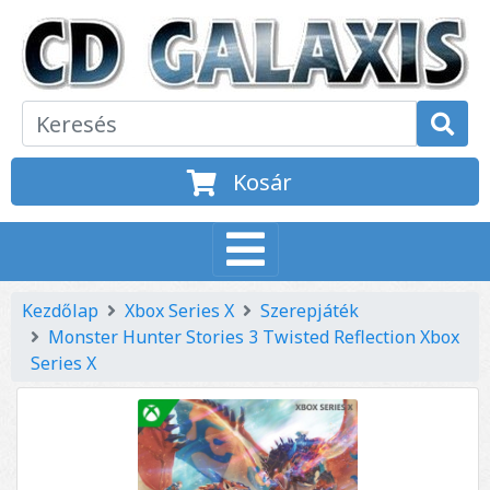
Kosár
Kezdőlap
Xbox Series X
Szerepjáték
Monster Hunter Stories 3 Twisted Reflection Xbox
Series X