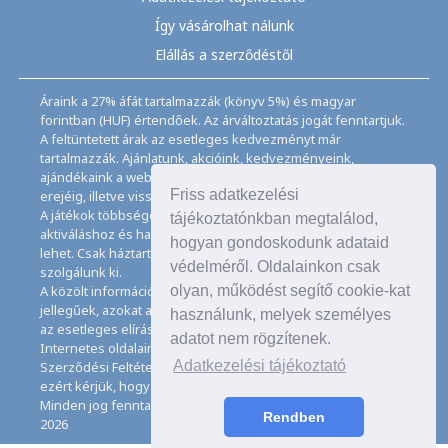
Így vásárolhat nálunk
Elállás a szerződéstől
Áraink a 27% áfát tartalmazzák (könyv 5%) és magyar
forintban (HUF) értendőek. Az árváltoztatás jogát fenntartjuk.
A feltüntetett árak az esetleges kedvezményt már
tartalmazzák. Ajánlatunk, akcióink, kedvezményeink,
ajándékaink a webáruházban feltüntetett ideig, a készletek
Friss adatkezelési
erejéig, illetve visszavonásig érvényesek.
A játékok többségéhez angol nyelvismeret illetve az
tájékoztatónkban megtalálod,
aktiváláshoz és használathoz internet kapcsolat szükséges
hogyan gondoskodunk adataid
lehet. Csak háztartásban használatos mennyiségeket
védelméről. Oldalainkon csak
szolgálunk ki.
olyan, működést segítő cookie-kat
A közölt információk, adatok, besorolások tájékoztató
jellegűek, azokat a legnagyobb gondossággal kezeljük, de
használunk, melyek személyes
az esetleges elírásokért felelősséget nem tudunk vállalni.
adatot nem rögzítenek.
Internetes oldalaink használatával elfogadja az Általános
Adatkezelési tájékoztató
Szerződési Feltételeinket és Adatkezelési Tájékoztatónkat,
ezért kérjük, hogy ezeket figyelmesen tanulmányozza át.
Minden jog fenntartva. © Copyright CD Galaxis Kft. 1997–
Rendben
2026