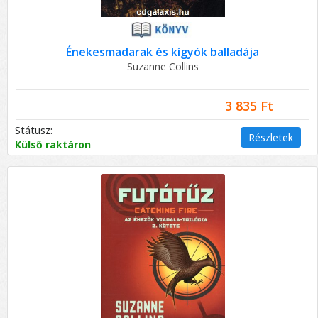
Énekesmadarak és kígyók balladája
Suzanne Collins
3 835 Ft
Státusz:
Részletek
Külső raktáron