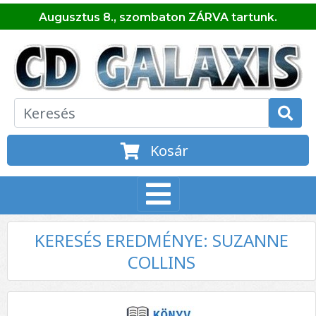
Augusztus 8., szombaton ZÁRVA tartunk.
Kosár
KERESÉS EREDMÉNYE: SUZANNE
COLLINS