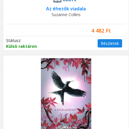
Az éhezők viadala
Suzanne Collins
4 482 Ft
Státusz:
Részletek
Külső raktáron