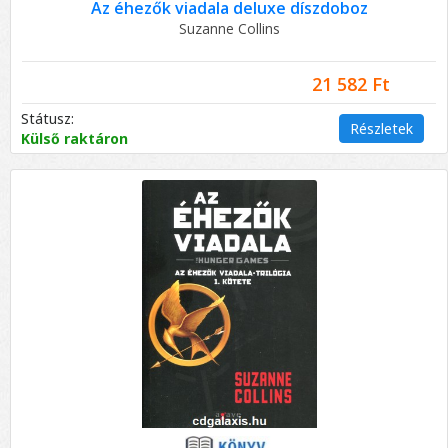
Az éhezők viadala deluxe díszdoboz
Suzanne Collins
21 582 Ft
Státusz:
Részletek
Külső raktáron