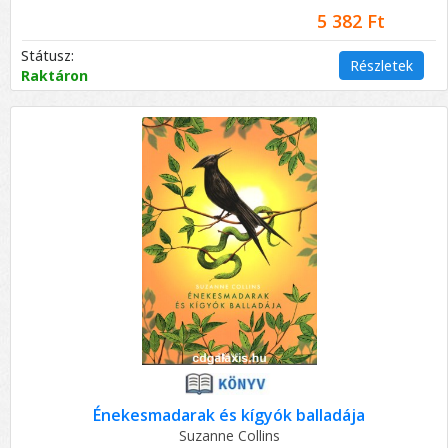
5 382 Ft
Státusz:
Részletek
Raktáron
Énekesmadarak és kígyók balladája
Suzanne Collins