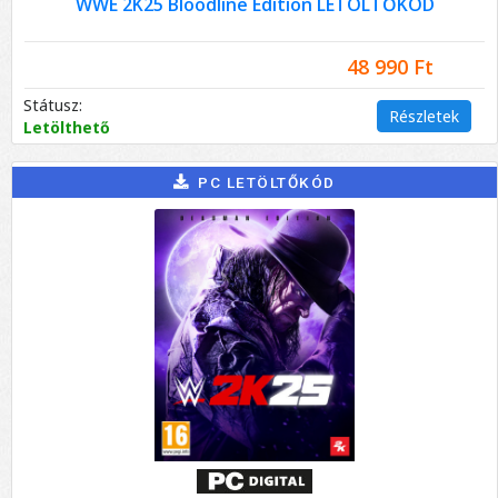
WWE 2K25 Bloodline Edition LETÖLTŐKÓD
48 990 Ft
Státusz:
Részletek
Letölthető
PC LETÖLTŐKÓD