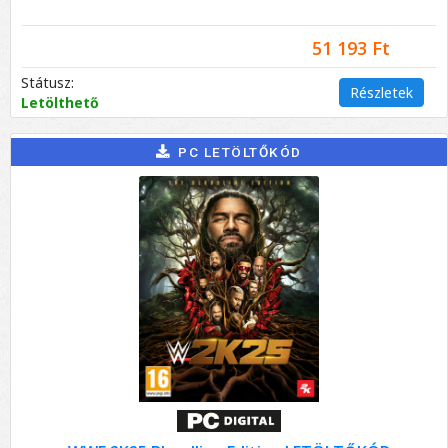
51 193 Ft
Státusz:
Részletek
Letölthető
PC LETÖLTŐKÓD