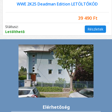
WWE 2K25 Deadman Edition LETÖLTŐKÓD
39 490 Ft
Státusz:
Részletek
Letölthető
Elérhetőség