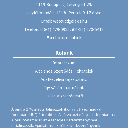
1119 Budapest, Tétényi út 79.
Ügyfélfogadás: Hétfő–Péntek 9-17 óráig
Email: web@cdgalaxis.hu
Telefon: (06-1) 479-0933, (06-30) 670-6418
Facebook oldalunk
Rólunk
Impresszum
Általános Szerződési Feltételek
Adatkezelési tájékoztató
Így vásárolhat nálunk
Elállás a szerződéstől
Áraink a 27% áfát tartalmazzák (könyv 5%) és magyar
forintban (HUF) értendőek. Az árváltoztatás jogát fenntartjuk.
A feltüntetett árak az esetleges kedvezményt már
tartalmazzák. Ajánlatunk, akcióink, kedvezményeink,