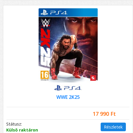
WWE 2K25
17 990 Ft
Státusz:
Részletek
Külső raktáron