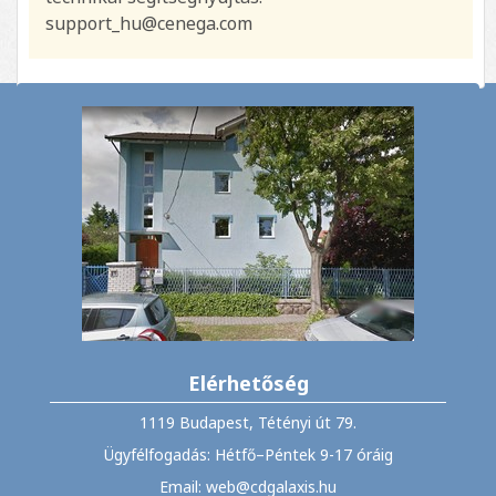
support_hu@cenega.com
Elérhetőség
1119 Budapest, Tétényi út 79.
Ügyfélfogadás: Hétfő–Péntek 9-17 óráig
Email: web@cdgalaxis.hu