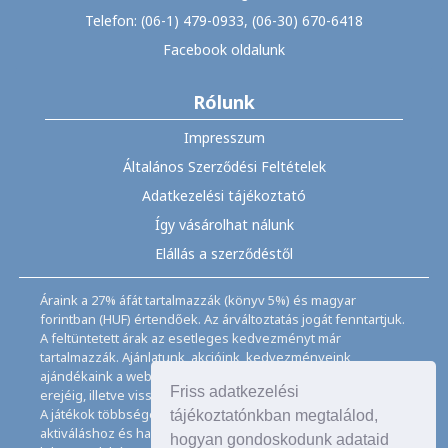
Telefon: (06-1) 479-0933, (06-30) 670-6418
Facebook oldalunk
Rólunk
Impresszum
Általános Szerződési Feltételek
Adatkezelési tájékoztató
Így vásárolhat nálunk
Elállás a szerződéstől
Áraink a 27% áfát tartalmazzák (könyv 5%) és magyar
forintban (HUF) értendőek. Az árváltoztatás jogát fenntartjuk.
A feltüntetett árak az esetleges kedvezményt már
tartalmazzák. Ajánlatunk, akcióink, kedvezményeink,
ajándékaink a webáruházban feltüntetett ideig, a készletek
Friss adatkezelési
erejéig, illetve visszavonásig érvényesek.
A játékok többségéhez angol nyelvismeret illetve az
tájékoztatónkban megtalálod,
aktiváláshoz és használathoz internet kapcsolat szükséges
hogyan gondoskodunk adataid