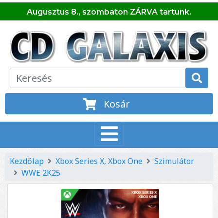
Augusztus 8., szombaton ZÁRVA tartunk.
Kosár
Kezdőlap
Xbox Series X, Xbox One
Szimulátor
WWE 2K25