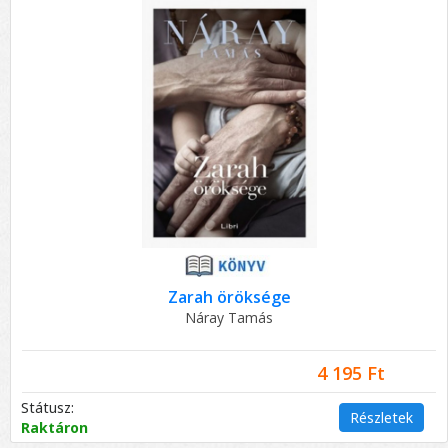
Zarah öröksége
Náray Tamás
4 195 Ft
Státusz:
Részletek
Raktáron