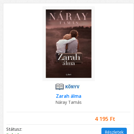
Zarah álma
Náray Tamás
4 195 Ft
Státusz:
Részletek