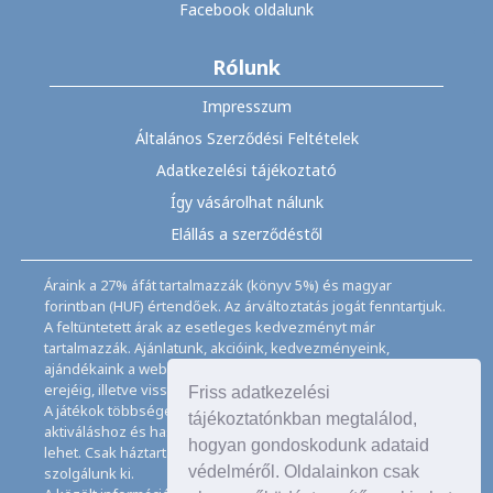
Facebook oldalunk
Rólunk
Impresszum
Általános Szerződési Feltételek
Adatkezelési tájékoztató
Így vásárolhat nálunk
Elállás a szerződéstől
Áraink a 27% áfát tartalmazzák (könyv 5%) és magyar
forintban (HUF) értendőek. Az árváltoztatás jogát fenntartjuk.
A feltüntetett árak az esetleges kedvezményt már
tartalmazzák. Ajánlatunk, akcióink, kedvezményeink,
ajándékaink a webáruházban feltüntetett ideig, a készletek
erejéig, illetve visszavonásig érvényesek.
Friss adatkezelési
A játékok többségéhez angol nyelvismeret illetve az
tájékoztatónkban megtalálod,
aktiváláshoz és használathoz internet kapcsolat szükséges
hogyan gondoskodunk adataid
lehet. Csak háztartásban használatos mennyiségeket
védelméről. Oldalainkon csak
szolgálunk ki.