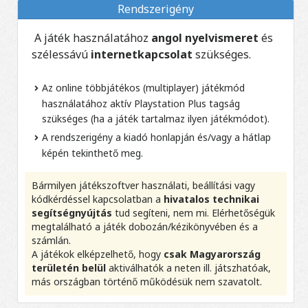
Rendszerigény
A játék használatához
angol nyelvismeret
és
szélessávú
internetkapcsolat
szükséges.
Az online többjátékos (multiplayer) játékmód
használatához aktív Playstation Plus tagság
szükséges (ha a játék tartalmaz ilyen játékmódot).
A rendszerigény a kiadó honlapján és/vagy a hátlap
képén tekinthető meg.
Bármilyen játékszoftver használati, beállítási vagy
kódkérdéssel kapcsolatban a
hivatalos technikai
segítségnyújtás
tud segíteni, nem mi. Elérhetőségük
megtalálható a játék dobozán/kézikönyvében és a
számlán.
A játékok elképzelhető, hogy
csak Magyarország
területén belül
aktiválhatók a neten ill. játszhatóak,
más országban történő működésük nem szavatolt.