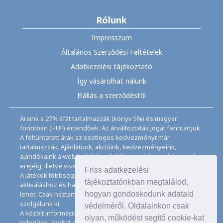
Rólunk
Impresszum
Általános Szerződési Feltételek
Adatkezelési tájékoztató
Így vásárolhat nálunk
Elállás a szerződéstől
Áraink a 27% áfát tartalmazzák (könyv 5%) és magyar
forintban (HUF) értendőek. Az árváltoztatás jogát fenntartjuk.
A feltüntetett árak az esetleges kedvezményt már
tartalmazzák. Ajánlatunk, akcióink, kedvezményeink,
ajándékaink a webáruházban feltüntetett ideig, a készletek
erejéig, illetve visszavonásig érvényesek.
Friss adatkezelési
A játékok többségéhez angol nyelvismeret illetve az
tájékoztatónkban megtalálod,
aktiváláshoz és használathoz internet kapcsolat szükséges
hogyan gondoskodunk adataid
lehet. Csak háztartásban használatos mennyiségeket
szolgálunk ki.
védelméről. Oldalainkon csak
A közölt információk, adatok, besorolások tájékoztató
olyan, működést segítő cookie-kat
jellegűek, azokat a legnagyobb gondossággal kezeljük, de