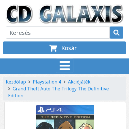
Kosár
Kezdőlap
Playstation 4
Akciójáték
Grand Theft Auto The Trilogy The Definitive
Edition