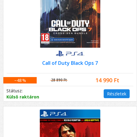
Call of Duty Black Ops 7
14 990 Ft
−48 %
28 890 Ft
Státusz:
Részletek
Külső raktáron