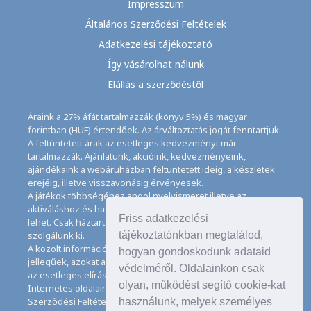
Impresszum
Általános Szerződési Feltételek
Adatkezelési tájékoztató
Így vásárolhat nálunk
Elállás a szerződéstől
Áraink a 27% áfát tartalmazzák (könyv 5%) és magyar
forintban (HUF) értendőek. Az árváltoztatás jogát fenntartjuk.
A feltüntetett árak az esetleges kedvezményt már
tartalmazzák. Ajánlatunk, akcióink, kedvezményeink,
ajándékaink a webáruházban feltüntetett ideig, a készletek
erejéig, illetve visszavonásig érvényesek.
A játékok többségéhez angol nyelvismeret illetve az
aktiváláshoz és használathoz internet kapcsolat szükséges
Friss adatkezelési
lehet. Csak háztartásban használatos mennyiségeket
tájékoztatónkban megtalálod,
szolgálunk ki.
A közölt információk, adatok, besorolások tájékoztató
hogyan gondoskodunk adataid
jellegűek, azokat a legnagyobb gondossággal kezeljük, de
védelméről. Oldalainkon csak
az esetleges elírásokért felelősséget nem tudunk vállalni.
olyan, működést segítő cookie-kat
Internetes oldalaink használatával elfogadja az Általános
Szerződési Feltételeinket és Adatkezelési Tájékoztatónkat,
használunk, melyek személyes