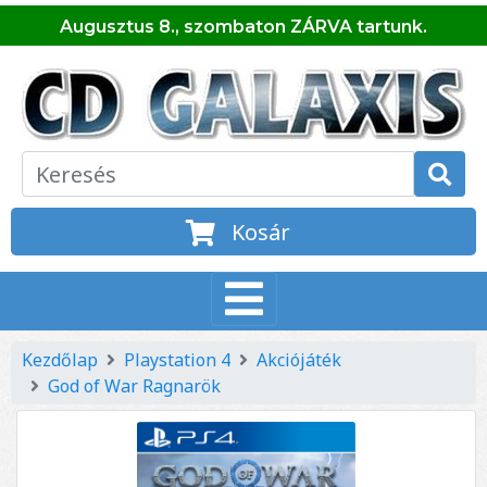
Augusztus 8., szombaton ZÁRVA tartunk.
Kosár
Kezdőlap
Playstation 4
Akciójáték
God of War Ragnarök