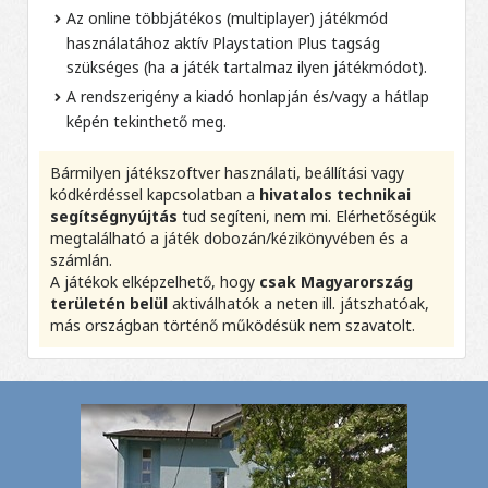
Az online többjátékos (multiplayer) játékmód
használatához aktív Playstation Plus tagság
szükséges (ha a játék tartalmaz ilyen játékmódot).
A rendszerigény a kiadó honlapján és/vagy a hátlap
képén tekinthető meg.
Bármilyen játékszoftver használati, beállítási vagy
kódkérdéssel kapcsolatban a
hivatalos technikai
segítségnyújtás
tud segíteni, nem mi. Elérhetőségük
megtalálható a játék dobozán/kézikönyvében és a
számlán.
A játékok elképzelhető, hogy
csak Magyarország
területén belül
aktiválhatók a neten ill. játszhatóak,
más országban történő működésük nem szavatolt.