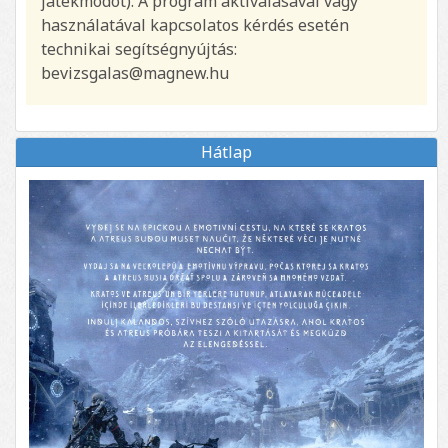
játékmódot). A program aktiválásával vagy
használatával kapcsolatos kérdés esetén
technikai segítségnyújtás:
bevizsgalas@magnew.hu
Hátlap