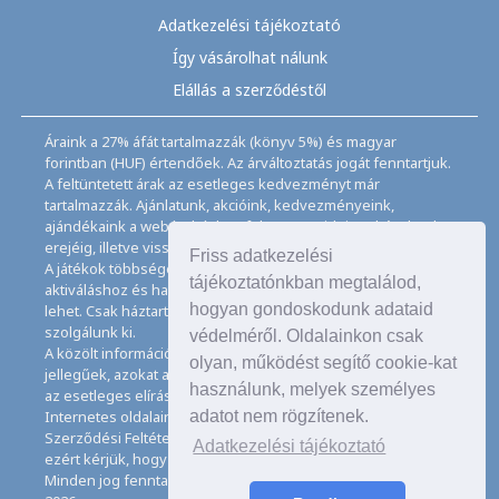
Adatkezelési tájékoztató
Így vásárolhat nálunk
Elállás a szerződéstől
Áraink a 27% áfát tartalmazzák (könyv 5%) és magyar
forintban (HUF) értendőek. Az árváltoztatás jogát fenntartjuk.
A feltüntetett árak az esetleges kedvezményt már
tartalmazzák. Ajánlatunk, akcióink, kedvezményeink,
ajándékaink a webáruházban feltüntetett ideig, a készletek
erejéig, illetve visszavonásig érvényesek.
Friss adatkezelési
A játékok többségéhez angol nyelvismeret illetve az
tájékoztatónkban megtalálod,
aktiváláshoz és használathoz internet kapcsolat szükséges
hogyan gondoskodunk adataid
lehet. Csak háztartásban használatos mennyiségeket
szolgálunk ki.
védelméről. Oldalainkon csak
A közölt információk, adatok, besorolások tájékoztató
olyan, működést segítő cookie-kat
jellegűek, azokat a legnagyobb gondossággal kezeljük, de
használunk, melyek személyes
az esetleges elírásokért felelősséget nem tudunk vállalni.
adatot nem rögzítenek.
Internetes oldalaink használatával elfogadja az Általános
Szerződési Feltételeinket és Adatkezelési Tájékoztatónkat,
Adatkezelési tájékoztató
ezért kérjük, hogy ezeket figyelmesen tanulmányozza át.
Minden jog fenntartva. © Copyright CD Galaxis Kft. 1997–