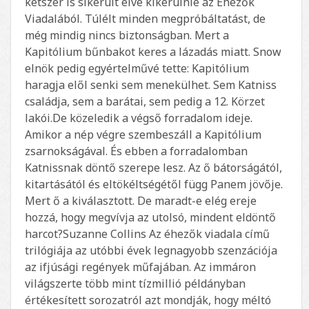
kétszer is sikerült élve kikerülnie az Éhezők
Viadalából. Túlélt minden megpróbáltatást, de
még mindig nincs biztonságban. Mert a
Kapitólium bűnbakot keres a lázadás miatt. Snow
elnök pedig egyértelművé tette: Kapitólium
haragja elől senki sem menekülhet. Sem Katniss
családja, sem a barátai, sem pedig a 12. Körzet
lakói.De közeledik a végső forradalom ideje.
Amikor a nép végre szembeszáll a Kapitólium
zsarnokságával. És ebben a forradalomban
Katnissnak döntő szerepe lesz. Az ő bátorságától,
kitartásától és eltökéltségétől függ Panem jövője.
Mert ő a kiválasztott. De maradt-e elég ereje
hozzá, hogy megvívja az utolsó, mindent eldöntő
harcot?Suzanne Collins Az éhezők viadala című
trilógiája az utóbbi évek legnagyobb szenzációja
az ifjúsági regények műfajában. Az immáron
világszerte több mint tízmillió példányban
értékesített sorozatról azt mondják, hogy méltó