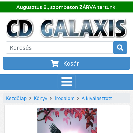
Augusztus 8., szombaton ZÁRVA tartunk.
Kosár
Kezdőlap
Könyv
Irodalom
A kiválasztott