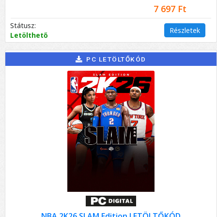
7 697 Ft
Státusz:
Részletek
Letölthető
PC LETÖLTŐKÓD
NBA 2K26 SLAM Edition LETÖLTŐKÓD