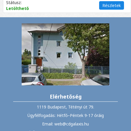
Státusz:
Részletek
Letölthető
Elérhetőség
1119 Budapest, Tétényi út 79.
Ügyfélfogadás: Hétfő–Péntek 9-17 óráig
Email: web@cdgalaxis.hu