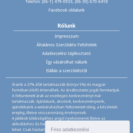
Telefon: (06-1) 479-0933, (06-30) 670-6418
Facebook oldalunk
Rólunk
Impresszum
Általános Szerződési Feltételek
Adatkezelési tájékoztató
Így vásárolhat nálunk
Elállás a szerződéstől
Áraink a 27% áfát tartalmazzák (könyv 5%) és magyar
forintban (HUF) értendőek. Az árváltoztatás jogát fenntartjuk.
A feltüntetett árak az esetleges kedvezményt már
tartalmazzák. Ajánlatunk, akcióink, kedvezményeink,
ajándékaink a webáruházban feltüntetett ideig, a készletek
erejéig, illetve visszavonásig érvényesek.
A játékok többségéhez angol nyelvismeret illetve az
aktiváláshoz és használathoz internet kapcsolat szükséges
lehet. Csak háztartásban használatos mennyiségeket
Friss adatkezelési